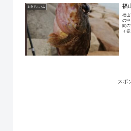
福
お魚アルバム
福山
の中
間の方
ィ@海
スポ