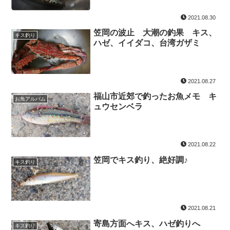
2021.08.30
笠岡の波止 大潮の釣果 キス、
キス釣り
ハゼ、イイダコ、台湾ガザミ
2021.08.27
福山市近郊で釣ったお魚メモ キ
お魚アルバム
ュウセンベラ
2021.08.22
笠岡でキス釣り、絶好調♪
キス釣り
2021.08.21
寄島方面へキス、ハゼ釣りへ
キス釣り