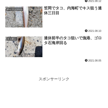
2021.08.12
笠岡でタコ、内海町でキス狙う連
釣り日記2021
休三日目
2021.08.10
連休前半のタコ狙いで漁港、ゴロ
タコ釣り
タ石海岸回る
2021.08.05
スポンサーリンク