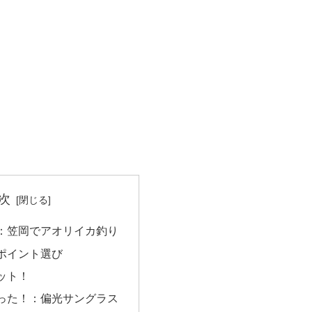
次
：笠岡でアオリイカ釣り
ポイント選び
ット！
った！：偏光サングラス