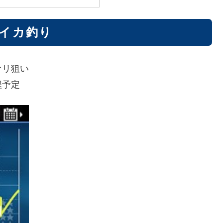
イカ釣り
オリ狙い
程予定