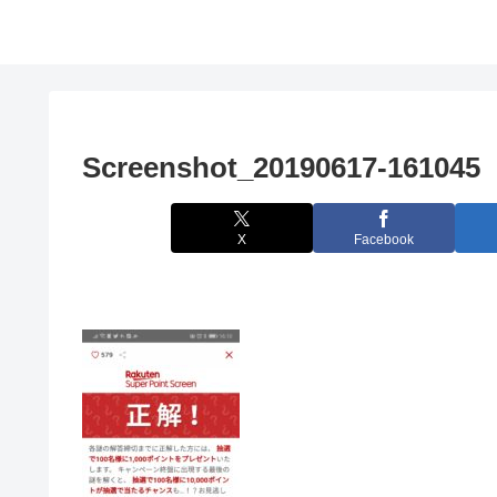
Screenshot_20190617-161045
X
Facebook