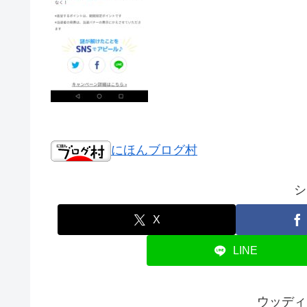
にほんブログ村
シ
X
LINE
ウッディ