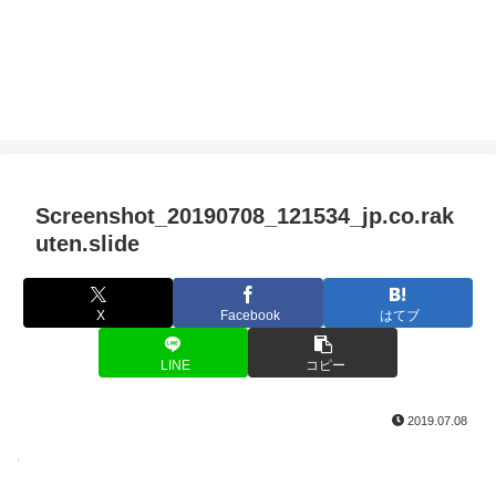
Screenshot_20190708_121534_jp.co.rak
uten.slide
X
Facebook
はてブ
LINE
コピー
2019.07.08