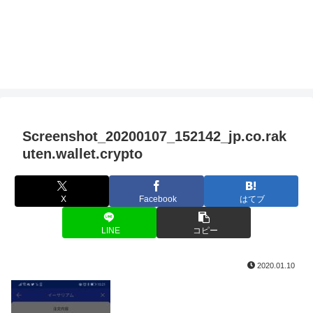
Screenshot_20200107_152142_jp.co.rak
uten.wallet.crypto
X
Facebook
はてブ
LINE
コピー
2020.01.10