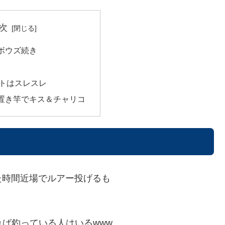
次
ボウズ続き
トはスレスレ
置き竿でキス＆チャリコ
た時間近場でルアー投げるも
れば釣っている人はいるwww