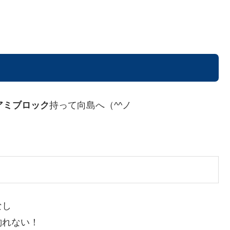
アミブロック
持って向島へ（^^ノ
なし
釣れない！