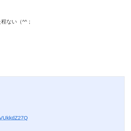
程ない（^^；
/FVUkkdZ27Q