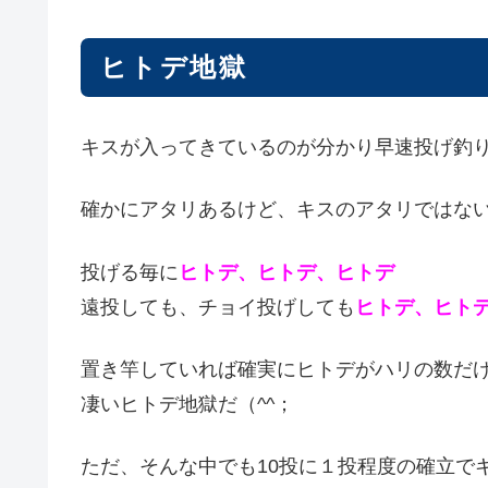
ヒトデ地獄
キスが入ってきているのが分かり早速投げ釣
確かにアタリあるけど、キスのアタリではな
投げる毎に
ヒトデ、ヒトデ、ヒトデ
遠投しても、チョイ投げしても
ヒトデ、ヒト
置き竿していれば確実にヒトデがハリの数だ
凄いヒトデ地獄だ（^^；
ただ、そんな中でも10投に１投程度の確立で