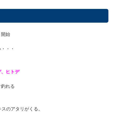
り開始
い・・・
デ、ヒトデ
け釣れる
キスのアタリがくる。