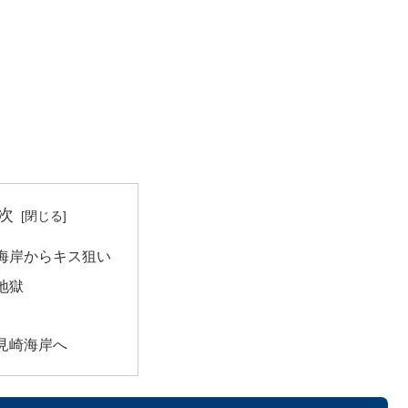
次
海岸からキス狙い
地獄
見崎海岸へ