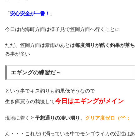
「
安心安全が一番！
」
今日は内海町方面は様子見で笠岡方面へ行くことに
ただ、笠岡方面は豪雨のあとは
毎度濁りが酷く釣果が落ち
る
事が多い
エギングの練習だ～
という事でキス釣りも釣果低そうなので
今日はエギングがメイン
生き餌買うの我慢して
現地に着くと
予想通りの凄い濁り、
クリア度ゼロ（^^；
ん・・・これだけ濁っている中でモンゴウイカの活性はあ