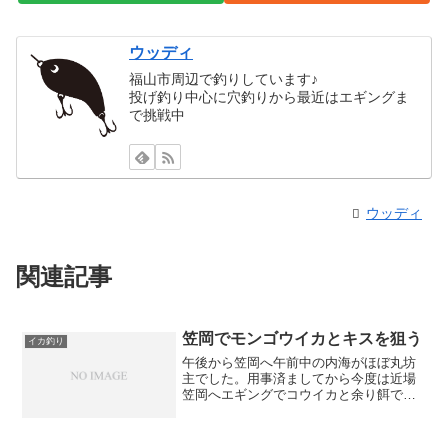
ウッディ
福山市周辺で釣りしています♪
投げ釣り中心に穴釣りから最近はエギングま
で挑戦中
ウッディ
関連記事
笠岡でモンゴウイカとキスを狙う
イカ釣り
午後から笠岡へ午前中の内海がほぼ丸坊
主でした。用事済ましてから今度は近場
笠岡へエギングでコウイカと余り餌でキ
ス狙い潮が下がっている15：30頃ポイン
トに入る、干潮が18：00前後潮が動いて
いると予想する時間帯にエギング➡投げ