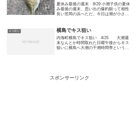
夏休み最後の週末 8/29 小潮子供の夏休
み最後の週末、思い出の爆釣願って相性
良い笠岡の浜へただ、今日は潮が小さい
（^^；砂浜歩いて近場確認してみるが、
釣れる時は波打ち際までハゼの群れが接
岸している事が多いが・・・今日は気配
横島でキス狙い
キス釣り
なし潮が悪いか、...
内海町横島でキス狙い 4/25 大潮週
末なんとか時間取れた日曜午後からキス
狙いに横島へ大潮の干潮時間帯という事
もあって南岸のポイントは丸裸になって
いるとこが多い出来ればもう一時間でも
早く来たかった・・・置き竿しながら場
所によっては足元で根...
スポンサーリンク