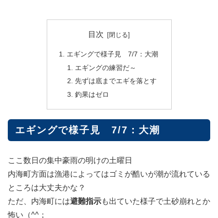
目次
エギングで様子見 7/7：大潮
エギングの練習だ～
先ずは底までエギを落とす
釣果はゼロ
エギングで様子見 7/7：大潮
ここ数日の集中豪雨の明けの土曜日
内海町方面は漁港によってはゴミが酷いが潮が流れている
ところは大丈夫かな？
ただ、内海町には
避難指示
も出ていた様子で土砂崩れとか
怖い（^^；