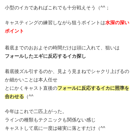
小型のイカであればこれでも十分戦えそう（^^；
キャスティングの練習しながら狙うポイントは
水深の深い
ポイント
着底までのおおよその時間だけは頭に入れて、狙いは
フォールしたエギに反応するイカ探し
着底後ズル引するのか、見よう見まねでシャクリ上げるの
か細かいことは本人任せ
とにかくキャスト直後の
フォールに反応するイカに照準を
合わせる
（^^ゞ
今年はこれで二匹上がった。
ラインの種類もテクニックも関係ない感じ
キャストして底に一度は確実に落とすだけ（^^ゞ