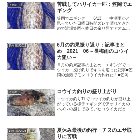
釣りとして再度干...
苦戦してハリイカ一匹：笠岡でエ
イカ釣り
ギング
笠岡でエギング 6/13 中潮雨かと
思っていた日曜日時間ズレて晴れてきた
ので近場笠岡へ昨日の余り餌でアオムシ
を少しだけ持っていましたが、補充なし
でエギング勝負(^^ゞ五月の中旬頃は湾内
である程度の型のキスが釣れてました
6月の釣果振り返り：記事まと
釣り日記2021
が、最近は全然ダメ...
め 2021 06～長梅雨のコウイ
カ狙い～
６月の釣果記事のまとめ エギングでコ
ウイカ、投げ釣りでキスを追った記事■笠
岡の漁港でモンゴウイカ釣れた！■笠岡で
モンゴウイカ狙ってからの田島移動でポ
イント探し■海水浴シーズン間近、福山の
横山海岸でキス釣り■苦戦してハリイカ一
コウイカ釣りの盛り上がり
イカ釣り
匹■シリヤケイカのシーズン終盤？笠岡に
コウイカ釣りTLでコウイカ釣りが盛り上
て今日もコウイカ狙う
がっている様子エギングでアオリイカの
ハズレの感じでみていたコウイカだと思
ったが今年は様子が少し違うような気が
する。TL 華のコウイカ妻と横島で朝活
😄強風の中なんとか1杯😉HITしたイカに
2匹も着いてきた...
夏休み最後の釣行 チヌのエサ取
釣り日記2021
りに苦戦