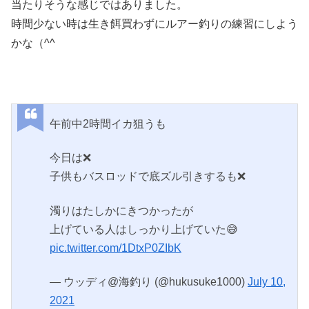
当たりそうな感じではありました。
時間少ない時は生き餌買わずにルアー釣りの練習にしよう
かな（^^ゞ
午前中2時間イカ狙うも
今日は❌
子供もバスロッドで底ズル引きするも❌
濁りはたしかにきつかったが
上げている人はしっかり上げていた😅
pic.twitter.com/1DtxP0ZIbK
— ウッディ@海釣り (@hukusuke1000)
July 10,
2021