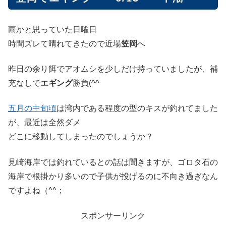
雨かと思っていた日曜日
時間ズレて晴れてきたので近場
笠岡
へ
昨日の余り餌でアオムシを少しだけ持っていましたが、補
充なしで
エギング
勝負(^^ゞ
五月の中旬頃
は湾内である程度の型のキスが釣れてました
が、最近は全然ダメ
どこに移動してしまったのでしょうか？
見崎海岸では釣れているとの話は聞きますが、ゴロタ石の
海岸で根掛かり多いので子供が投げるのに不向き過ぎなん
ですよね（^^；
スポンサーリンク