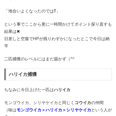
「地合いよくなったのでは⁉」
という事でここから更に一時間かけてポイント探り直すも
結果は✖
日差しと空腹でHPが残りわずかになったとこで今日は納
竿
二匹捕獲のレベルにはまだ届かず（^^ゞ
ハリイカ捕獲
ちなみに今日上げた一匹は
ハリイカ
モンゴウイカ、シリヤケイカと同じく
コウイカ
の仲間
（味は
モンゴウイカ＞ハリイカ＞シリヤケイカ
という人が