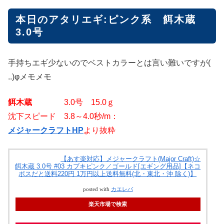
本日のアタリエギ:ピンク系 餌木蔵
3.0号
手持ちエギ少ないのでベストカラーとは言い難いですが(
..)φメモメモ
餌木蔵
3.0号 15.0ｇ
沈下スピード 3.8～4.0秒/m：
メジャークラフトHP
より抜粋
【あす楽対応】メジャークラフト(Major Craft)☆
餌木蔵 3.0号 #03 カブキピンク／ゴールド[エギング用品]【ネコ
ポスだと送料220円 1万円以上送料無料(北・東北・沖 除く)】
posted with
カエレバ
楽天市場で検索