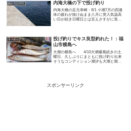
岸している事が多いが・・・今日は気配
内海大橋の下で投げ釣り
釣り日記2021
なし潮が悪いか、...
内海大橋の足元幸崎：8/1 小潮7月の四連
休の疲れが抜けぬまま八月に突入気温高
い日が続き日曜日とは言えさすがに長時
間の釣行は無理（^^；子供の夏休みとあ
ってか今週も午後からですが惰性的に内
海町へ今日は小潮の干潮時間とタイミン
グがイマイチそれ...
投げ釣りでキス良型釣れた！：福
キス釣り
山市横島へ
大潮の横島へ 4/10大潮爆風続きの土
曜日、久しぶりにまともに投げ釣り出来
そうなコンディション潮汐も大潮と期待
が膨らむ☆彡潮待ちで穴釣り用事を済ま
してからの釣行でしたので、内海町入っ
た時間はちょうど満潮で潮が止まってい
る時間生き餌無駄に使...
スポンサーリンク