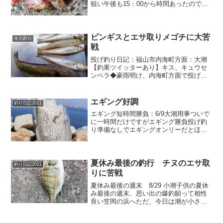
狙い午後も15：00から時間あったので満
潮からの下げを狙うか、干潮からの上げ
を狙うか迷った午後から天気回復予定だ
ったので、キスは午後の方が良いので
は？と考え午前中は...
ピンギスとエサ取りメゴチに大苦
キス釣り
戦
投げ釣り日記：福山市内海町方面：大潮
【釣果ツイッターあり】キス、キュウセ
ンベラ◆豪雨明け、内海町方面で投げ釣
り、キス狙うもエサ取り多く大苦戦
エギング好調
釣り日記2021
エギング短時間勝負：6/9大潮用事ついで
に一時間だけですがエギング勝負投げ釣
り準備なしでエギングオンリーだとほん
と荷物少なくて楽（^^ゞダメなら空っ
ぽ、釣れればイカ一杯♪開始三投でシリヤ
ケイカ時間少ししかないので予め準備整
えておいてポイント...
夏休み最後の釣行 チヌのエサ取
釣り日記2021
りに苦戦
夏休み最後の週末 8/29 小潮子供の夏休
み最後の週末、思い出の爆釣願って相性
良い笠岡の浜へただ、今日は潮が小さい
（^^；砂浜歩いて近場確認してみるが、
釣れる時は波打ち際までハゼの群れが接